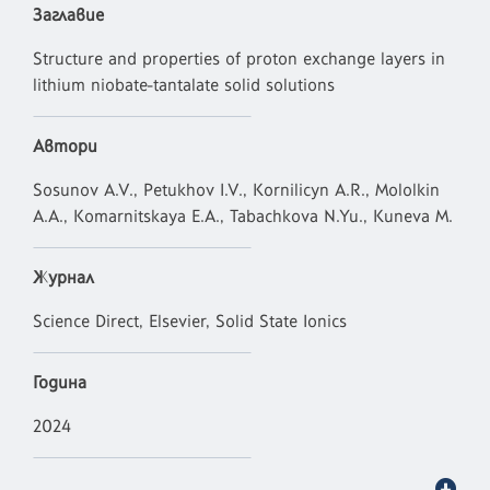
Заглавие
Structure and properties of proton exchange layers in
lithium niobate-tantalate solid solutions
Автори
Sosunov A.V., Petukhov I.V., Kornilicyn A.R., Mololkin
A.A., Komarnitskaya E.A., Tabachkova N.Yu., Kuneva M.
Журнал
Science Direct, Elsevier, Solid State Ionics
Година
2024