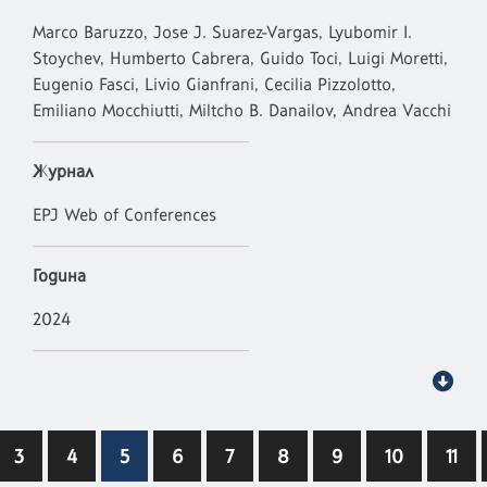
Marco Baruzzo, Jose J. Suarez-Vargas, Lyubomir I.
Stoychev, Humberto Cabrera, Guido Toci, Luigi Moretti,
Eugenio Fasci, Livio Gianfrani, Cecilia Pizzolotto,
Emiliano Mocchiutti, Miltcho B. Danailov, Andrea Vacchi
Журнал
EPJ Web of Conferences
Година
2024
3
4
5
6
7
8
9
10
11