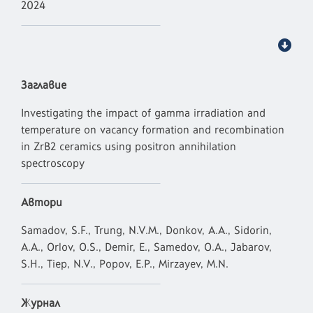
2024
Заглавие
Investigating the impact of gamma irradiation and
temperature on vacancy formation and recombination
in ZrB2 ceramics using positron annihilation
spectroscopy
Автори
Samadov, S.F., Trung, N.V.M., Donkov, A.A., Sidorin,
A.A., Orlov, O.S., Demir, E., Samedov, O.A., Jabarov,
S.H., Tiep, N.V., Popov, E.P., Mirzayev, M.N.
Журнал