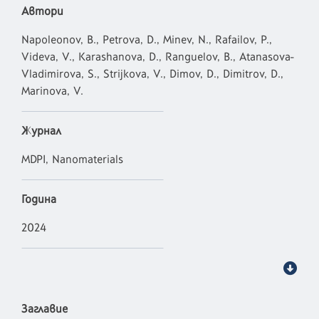
Автори
Napoleonov, B., Petrova, D., Minev, N., Rafailov, P.,
Videva, V., Karashanova, D., Ranguelov, B., Atanasova-
Vladimirova, S., Strijkova, V., Dimov, D., Dimitrov, D.,
Marinova, V.
Журнал
MDPI, Nanomaterials
Година
2024
Заглавие