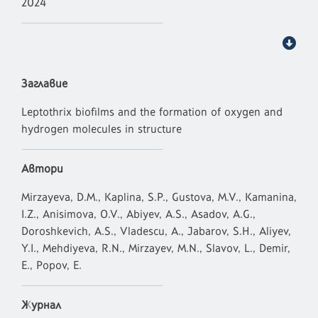
2024
Заглавие
Leptothrix biofilms and the formation of oxygen and
hydrogen molecules in structure
Автори
Mirzayeva, D.M., Kaplina, S.P., Gustova, M.V., Kamanina,
I.Z., Anisimova, O.V., Abiyev, A.S., Asadov, A.G.,
Doroshkevich, A.S., Vladescu, A., Jabarov, S.H., Aliyev,
Y.I., Mehdiyeva, R.N., Mirzayev, M.N., Slavov, L., Demir,
E., Popov, E.
Журнал