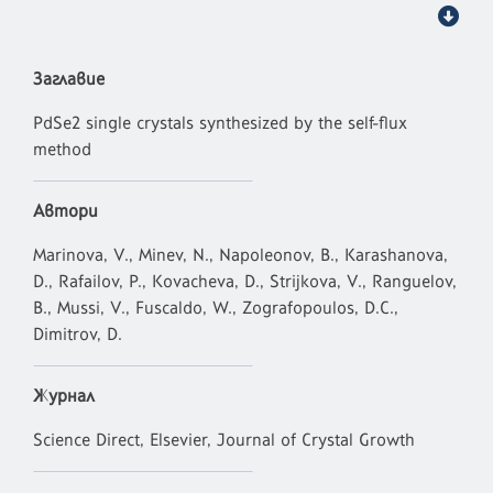
Заглавие
PdSe2 single crystals synthesized by the self-flux
method
Автори
Marinova, V., Minev, N., Napoleonov, B., Karashanova,
D., Rafailov, P., Kovacheva, D., Strijkova, V., Ranguelov,
B., Mussi, V., Fuscaldo, W., Zografopoulos, D.C.,
Dimitrov, D.
Журнал
Science Direct, Elsevier, Journal of Crystal Growth