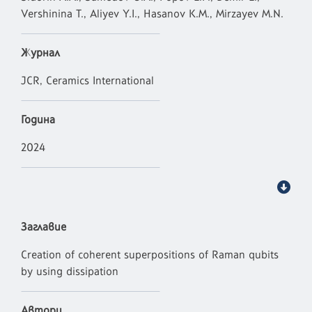
Vershinina T., Aliyev Y.I., Hasanov K.M., Mirzayev M.N.
Журнал
JCR, Ceramics International
Година
2024
Заглавие
Creation of coherent superpositions of Raman qubits
by using dissipation
Автори