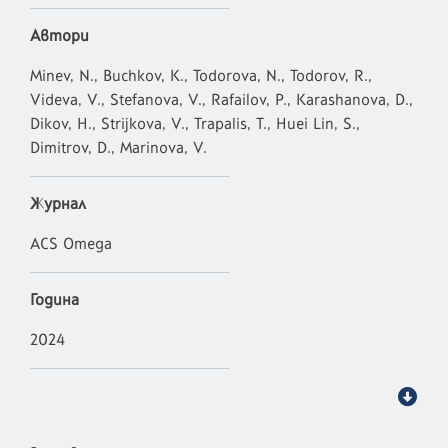
Автори
Minev, N., Buchkov, K., Todorova, N., Todorov, R.,
Videva, V., Stefanova, V., Rafailov, P., Karashanova, D.,
Dikov, H., Strijkova, V., Trapalis, T., Huei Lin, S.,
Dimitrov, D., Marinova, V.
Журнал
ACS Omega
Година
2024