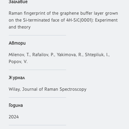
Заглавие
Raman fingerprint of the graphene buffer layer grown
on the Si-terminated face of 4H-SiC(0001): Experiment
and theory
Автори
Milenov, T., Rafailov, P., Yakimova, R., Shtepliuk, I.,
Popov, V.
Журнал
Wilay, Journal of Raman Spectroscopy
Година
2024