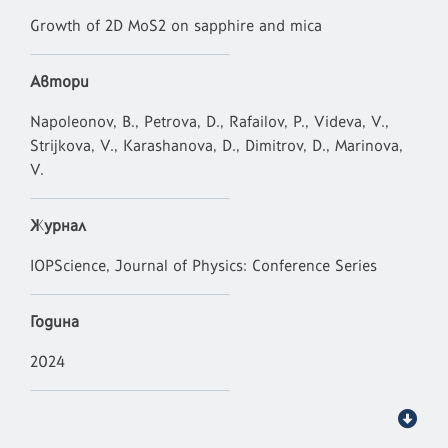
Growth of 2D MoS2 on sapphire and mica
Автори
Napoleonov, B., Petrova, D., Rafailov, P., Videva, V.,
Strijkova, V., Karashanova, D., Dimitrov, D., Marinova,
V.
Журнал
IOPScience, Journal of Physics: Conference Series
Година
2024