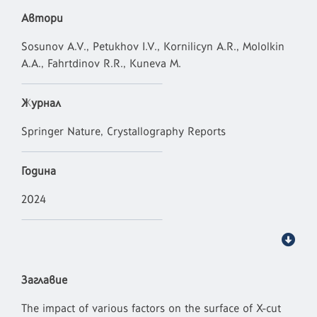
Автори
Sosunov A.V., Petukhov I.V., Kornilicyn A.R., Mololkin
A.A., Fahrtdinov R.R., Kuneva M.
Журнал
Springer Nature, Crystallography Reports
Година
2024
Заглавие
The impact of various factors on the surface of X-cut