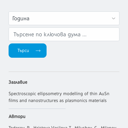
Заглавие
Spectroscopic ellipsometry modelling of thin AuSn
films and nanostructures as plasmonics materials
Автори
Todorov, R., Hristova-Vasileva T., Milushev, G., Milanov,