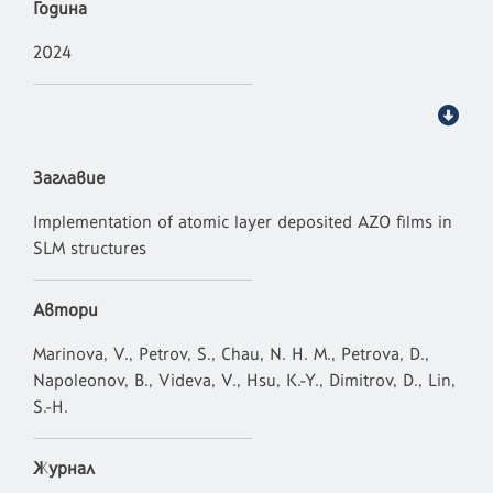
Година
2024
Заглавие
Implementation of atomic layer deposited AZO films in
SLM structures
Автори
Marinova, V., Petrov, S., Chau, N. H. M., Petrova, D.,
Napoleonov, B., Videva, V., Hsu, K.-Y., Dimitrov, D., Lin,
S.-H.
Журнал