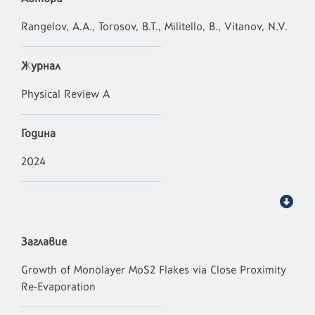
Rangelov, A.A., Torosov, B.T., Militello, B., Vitanov, N.V.
Журнал
Physical Review A
Година
2024
Заглавие
Growth of Monolayer MoS2 Flakes via Close Proximity
Re-Evaporation