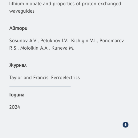
lithium niobate and properties of proton-exchanged
waveguides
Автори
Sosunov A.V., Petukhov I.V., Kichigin V.I., Ponomarev
R.S., Mololkin A.A., Kuneva M.
Журнал
Taylor and Francis, Ferroelectrics
Година
2024