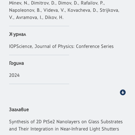
Minev, N., Dimitrov, D., Dimov, D., Rafailov, P.,
Napoleonov, B., Videva, V., Kovacheva, D., Strijkova,
V., Avramova, I., Dikov, H.
Журнал
IOPScience, Journal of Physics: Conference Series
Година
2024
Заглавие
Synthesis of 2D PtSe2 Nanolayers on Glass Substrates
and Their Integration in Near-Infrared Light Shutters