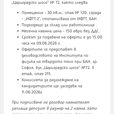
„Цариградско шосе“ № 72, както следва:
Помещение – 30 кв.м., стая № 120, сграда
– „ИФТТ-2“, стопанисвана от ИФТТ, БАН .
Подходящо за склад или работилница .
Месечна наемна цена – 150 евро без ДДС.
Срокът за подаване на оферти е до 15.00
часа на 09.06.2026 г.
Офертите се представят в
деловодството на Института по
физика на твърдото тяло при БАН, гр.
София, бул.„Цариградско шосе“ №72, IІ
етаж, стая 215.
Комисията за разглеждане на
кандидатурите ще заседава на
11.06.2026г.
При подписване на договор наемателят
заплаща депозит в размер на 2 наема, като