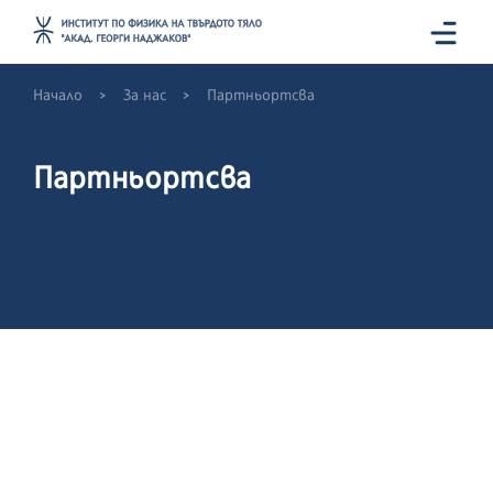
>
>
Начало
За нас
Партньортсва
Партньортсва