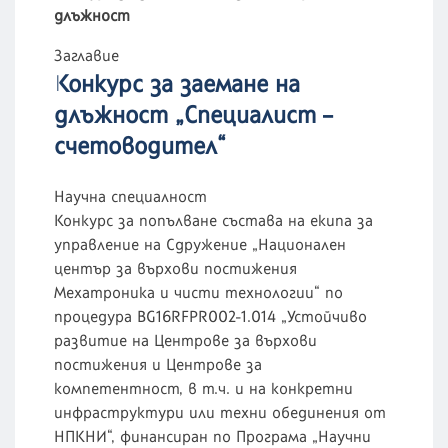
длъжност
Заглавие
Конкурс за заемане на
длъжност „Специалист –
счетоводител“
Научна специалност
Конкурс за попълване състава на екипа за
управление на Сдружение „Национален
център за върхови постижения
Мехатроника и чисти технологии“ по
процедура BG16RFPR002-1.014 „Устойчиво
развитие на Центрове за върхови
постижения и Центрове за
компетентност, в т.ч. и на конкретни
инфраструктури или техни обединения от
НПКНИ“, финансиран по Програма „Научни