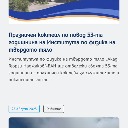
Празничен коктейл по повод 53-та
годишнина на Института по физика на
твърдото тяло
Институтът по физика на твърдото тяло „Акад.
Георги Наджаков“-БАН ще отбележи своята 53-та
годишнина с празничен коктейл за служителите и
поканените гости.
25 Август 2025
Събитие