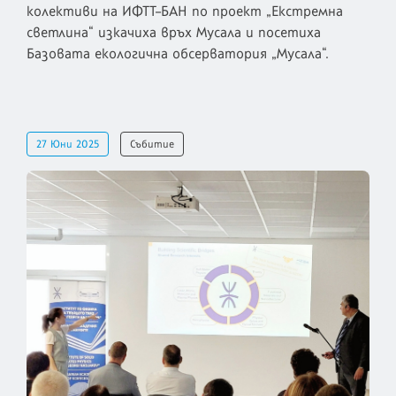
колективи на ИФТТ–БАН по проект „Екстремна
светлина“ изкачиха връх Мусала и посетиха
Базовата екологична обсерватория „Мусала“.
27 Юни 2025
Събитие