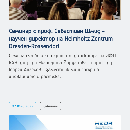
Семинар с проф. Себастиан Шмид –
научен директор на Helmholtz-Zentrum
Dresden-Rossendorf
Семинарът беше открит от директора на ИФТТ–
БАН, доц. д-р Екатерина Йорданова, и проф. д-р
Георги Ангелов – заместник-министър на
иновациите и растежа.
02 Юни 2025
Събитие