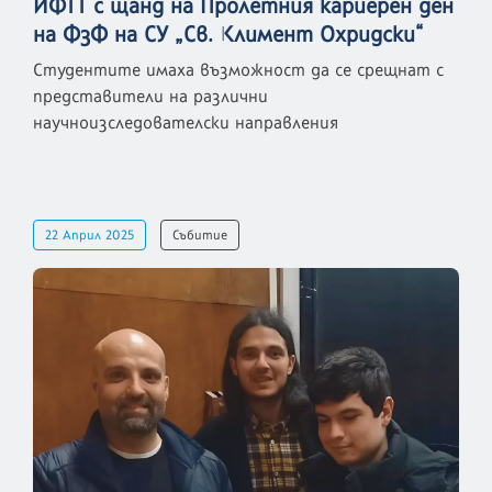
ИФТТ с щанд на Пролетния кариерен ден
на ФзФ на СУ „Св. Климент Охридски“
Студентите имаха възможност да се срещнат с
представители на различни
научноизследователски направления
22 Април 2025
Събитие