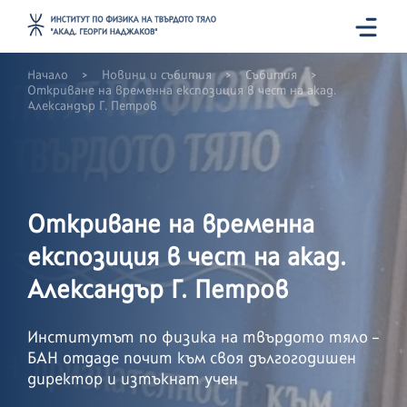
>
>
>
Начало
Новини и събития
Събития
Откриване на временна експозиция в чест на акад.
Александър Г. Петров
Откриване на временна
експозиция в чест на акад.
Александър Г. Петров
Институтът по физика на твърдото тяло –
БАН отдаде почит към своя дългогодишен
директор и изтъкнат учен