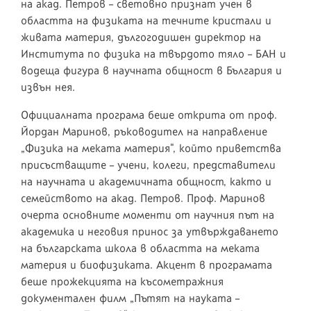
на акад. Петров – световно признат учен в
областта на физиката на течните кристали и
живата материя, дългогодишен директор на
Института по физика на твърдото тяло – БАН и
водеща фигура в научната общност в България и
извън нея.
Официалната програма беше открита от проф.
Йордан Маринов, ръководител на направление
„Физика на меката материя“, който приветства
присъстващите – учени, колеги, представители
на научната и академичната общност, както и
семейството на акад. Петров. Проф. Маринов
очерта основните моменти от научния път на
академика и неговия принос за утвърждаването
на българската школа в областта на меката
материя и биофизиката. Акцент в програмата
беше прожекцията на късометражния
документален филм „Пътят на науката –