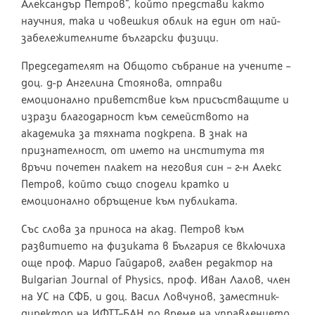
Александър Петров“, който представи както
научния, така и човешкия облик на един от най-
забележителните български физици.
Председателят на Общото събрание на учените –
доц. д-р Ангелина Стоянова, отправи
емоционално приветствие към присъстващите и
изрази благодарност към семейството на
академика за тяхната подкрепа. В знак на
признателност, от името на института тя
връчи почетен плакет на неговия син – г-н Алекс
Петров, който също сподели кратко и
емоционално обръщение към публиката.
Със слова за приноса на акад. Петров към
развитието на физиката в България се включиха
още проф. Марио Гайдаров, главен редактор на
Bulgarian Journal of Physics, проф. Иван Лалов, член
на УС на СФБ, и доц. Васил Ловчунов, заместник-
директор на ИФТТ–БАН по време на управлението