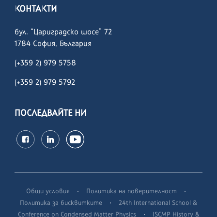
КОНТАКТИ
бул. “Цариградско шосе” 72
1784 София, България
(+359 2) 979 5758
(+359 2)
979 5792
ПОСЛЕДВАЙТЕ НИ
·
·
Общи условия
Политика на поверителност
·
Политика за бисквитките
24th International School &
·
Conference on Condensed Matter Physics
ISCMP History &