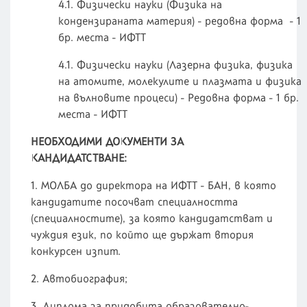
4.1. Физически науки (Физика на
кондензираната материя) - редовна форма - 1
бр. места - ИФТТ
4.1. Физически науки (Лазерна физика, физика
на атомите, молекулите и плазмата и физика
на вълновите процеси) - Редовна форма - 1 бр.
места - ИФТТ
НЕОБХОДИМИ ДОКУМЕНТИ ЗА
КАНДИДАТСТВАНЕ:
1. МОЛБА до директора на ИФТТ - БАН, в която
кандидатите посочват специалността
(специалностите), за която кандидатстват и
чуждия език, по който ще държат втория
конкурсен изпит.
2. Автобиография;
3. Диплома за придобита образователно-