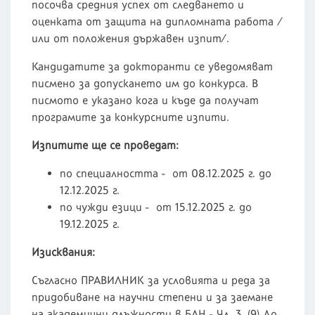
посочва средния успех от следването и
оценката от защита на дипломната работа /
или от положения държавен изпит/.
Кандидатите за докторанти се уведомяват
писмено за допускането им до конкурса. В
писмото е указано кога и къде да получат
програмите за конкурсните изпити.
Изпитите ще се проведат:
по специалността - от 08.12.2025 г. до
12.12.2025 г.
по чужди езици - от 15.12.2025 г. до
19.12.2025 г.
Изисквания:
Съгласно ПРАВИЛНИК за условията и реда за
придобиване на научни степени и за заемане
на академични длъжности в БАН - Чл. 3. (9) До