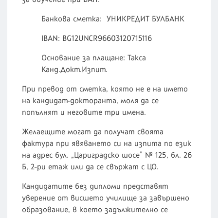
Банкова сметка: УНИКРЕДИТ БУЛБАНК
IBAN: BG12UNCR96603120715116
Основание за плащане: Такса
Канд.Докт.Изпит.
При превод от сметка, която не е на името
на кандидат-докторанта, моля да се
попълнят и неговите три имена.
Желаещите могат да получат своята
фактура при явяването си на изпита по език
на адрес бул. „Цариградско шосе” № 125, бл. 26
Б, 2-ри етаж или да се свържат с ЦО.
Кандидатите без дипломи представят
уверение от висшето училище за завършено
образование, в което задължително се