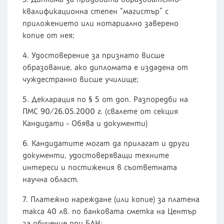
квалификационна степен “магистър” с
приложението или нотариално заверено
копие от нея;
4. Удостоверение за признато висше
образование, ако дипломата е издадена от
чуждестранно висше училище;
5. Декларация по § 5 от доп. Разпоредби на
ПМС 90/26.05.2000 г. (свалете от секция
Кандидати - Обява и документи)
6. Кандидатите могат да прилагат и други
документи, удостоверяващи техните
интереси и постижения в съответната
научна област.
7. Платежно нареждане (или копие) за платена
такса 40 лв. по банковата сметка на Център
за обучение при БАН: