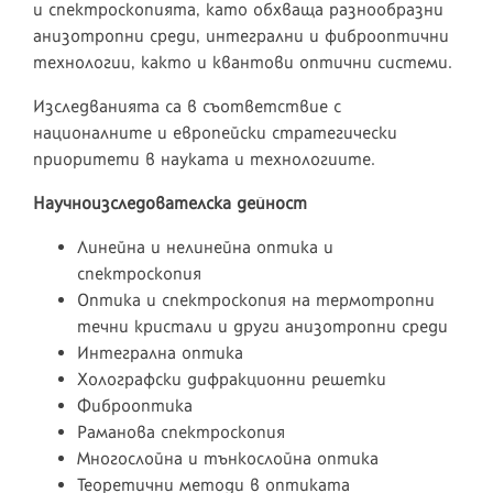
и спектроскопията, като обхваща разнообразни
анизотропни среди, интегрални и фиброоптични
технологии, както и квантови оптични системи.
Изследванията са в съответствие с
националните и европейски стратегически
приоритети в науката и технологиите.
Научноизследователска дейност
Линейна и нелинейна оптика и
спектроскопия
Оптика и спектроскопия на термотропни
течни кристали и други анизотропни среди
Интегрална оптика
Холографски дифракционни решетки
Фиброоптика
Раманова спектроскопия
Многослойна и тънкослойна оптика
Теоретични методи в оптиката