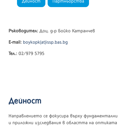
Дейност
Партньорства
Ръководител:
Доц. д-р Бойко Катранчев
E-mail:
boykopk(at)issp.bas.bg
Тел.:
02/979 5795
Дейност
Направлението се фокусира върху фундаментални
и приложни изследвания в областта на оптиката