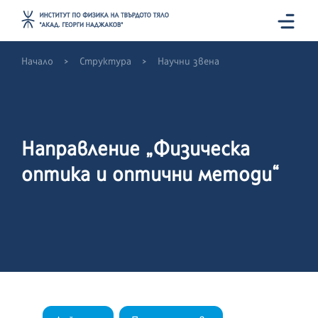
>
>
Начало
Структура
Научни звена
Направление „Физическа
оптика и оптични методи“