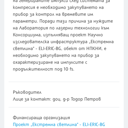
на генерираните импулси след системата за
компресия е необходимо закупуването на
прибор за контрол на времевите им
параметри. Поради тази причина за нуждите
на Лаборатория по лазерни технологии към
Консорциума, изпълняващ проект Научно
изследователска инфраструктура „Екстремна
светлина" - ELI-ERIC-BG, обект от НПКНИ, е
необходимо закупуването на прибор за
охарактеризиране на импулсите с
продължителност под 10 fs.
Ръководител
Лице за контакт: доц. д-р Тодор Петров
Финансираща организация
Проект „Екстремна светлина" - ELI-ERIC-BG