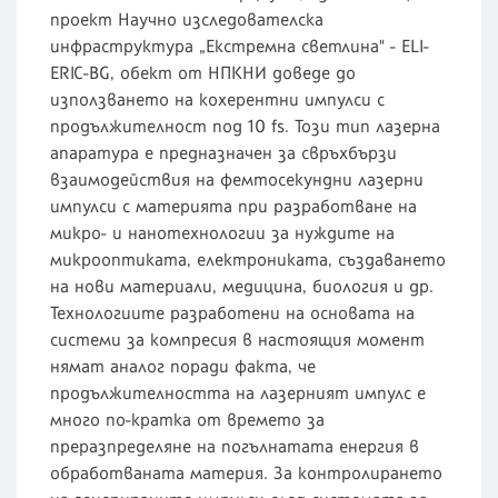
проект Научно изследователска
инфраструктура „Екстремна светлина" - ELI-
ERIC-BG, обект от НПКНИ доведе до
използването на кохерентни импулси с
продължителност под 10 fs. Този тип лазерна
апаратура е предназначен за свръхбързи
взаимодействия на фемтосекундни лазерни
импулси с материята при разработване на
микро- и нанотехнологии за нуждите на
микрооптиката, електрониката, създаването
на нови материали, медицина, биология и др.
Технологиите разработени на основата на
системи за компресия в настоящия момент
нямат аналог поради факта, че
продължителността на лазерният импулс е
много по-кратка от времето за
преразпределяне на погълнатата енергия в
обработваната материя. За контролирането