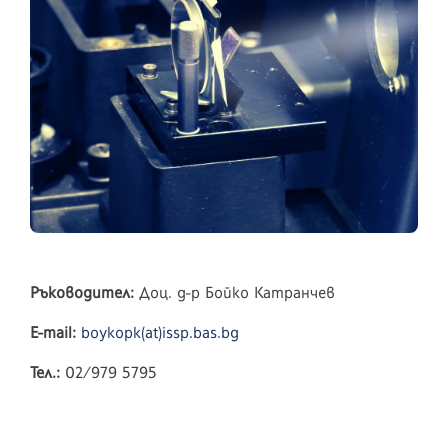
Ръководител:
Доц. д-р Бойко Катранчев
E-mail:
boykopk(at)issp.bas.bg
Тел.:
02/979 5795