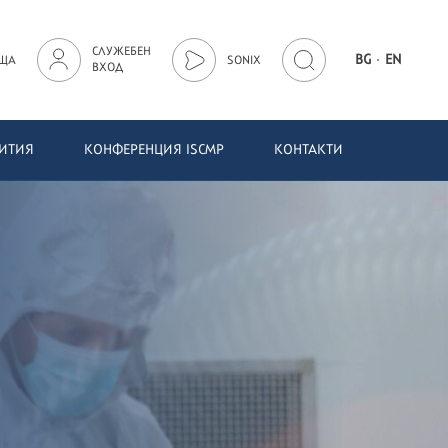
СЛУЖЕБЕН
·
BG
EN
ЩА
SONIX
ВХОД
БИТИЯ
КОНФЕРЕНЦИЯ ISCMP
КОНТАКТИ