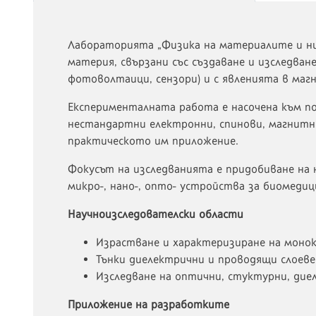
Лабораторията „Физика на материалите и ни
материя, свързани със създаване и изследва
фотоволтаици, сензори) и с явленията в ма
Експерименталната работа е насочена към по
нестандартни електронни, спинови, магнитни
практическото им приложение.
Фокусът на изследванията е придобиване на
микро-, нано-, опто- устройства за биомеди
Научноизследователски области
Израстване и характеризиране на моно
Тънки диелектрични и проводящи слоеве
Изследване на оптични, стуктурни, дие
Приложение на разработките