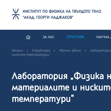
ЗА НАС
СТРУКТУРА
НАУЧНА 
>
>
>
Начало
Структура
Научни звена
Лаборатория
ниските температури“
Лаборатория „Физика 
материалите и нискит
температури“