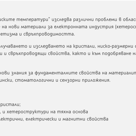
ските температури“ изследва различни проблеми в обла
не на нови материали за електронната индустрия (хетеро
гнетизма и свръхпроводимостта.
лучаването и изследването на кристали, ниско-размерни 
 и свръхпроводящи свойства, както и към подобряване н
 нови знания за фундаменталните свойства на материали
цински, стоматологични и сензорни приложения.
кристали;
, и хетероструктури на тяхна основа
лектрични, електрически и магнитни свойства