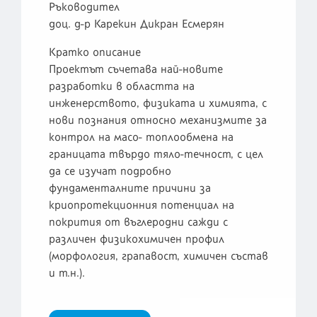
Ръководител
доц. д-р Карекин Дикран Есмерян
Кратко описание
Проектът съчетава най-новите
разработки в областта на
инженерството, физиката и химията, с
нови познания относно механизмите за
контрол на масо- топлообмена на
границата твърдо тяло-течност, с цел
да се изучат подробно
фундаменталните причини за
криопротекционния потенциал на
покрития от въглеродни сажди с
различен физикохимичен профил
(морфология, грапавост, химичен състав
и т.н.).