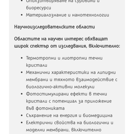
Оползотворяване на суровини и
биоресурси
Материалознание и нанотехнологии
Научноизследователските области
Областите на научен интерес обхващат
широк спектър от изследвания, включително:
Термотропни и лиотропни течни
кристали
Механични характеристики на липидни
мембрани и тяхното взаимодействие с
биологично-активни молекули
Фотостимулирани ефекти в течни
кристали с потенциал за приложение
във фотониката
Съхранение на енергия и биомедицина
Електрични свойства на биологични и
моделни мембрани, включително