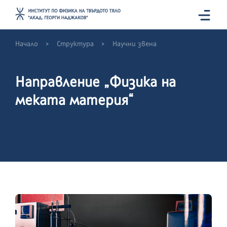
>
>
Начало
Структура
Научни звена
Направление „Физика на
меката материя“