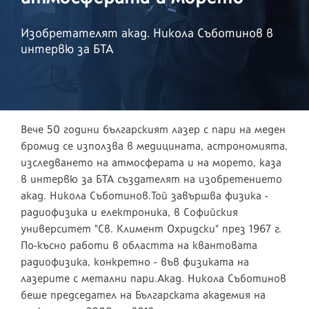
Изобретателят акад. Никола Съботинов в
интервю за БТА
Вече 50 години българският лазер с пари на меден
бромид се използва в медицината, астрономията,
изследването на атмосферата и на морето, каза
в интервю за БТА създателят на изобретението
акад. Никола Съботинов.Той завършва физика -
радиофизика и електроника, в Софийския
университет "Св. Климент Охридски" през 1967 г.
По-късно работи в областта на квантовата
радиофизика, конкретно - във физиката на
лазерите с метални пари.Акад. Никола Съботинов
беше председател на Българската академия на