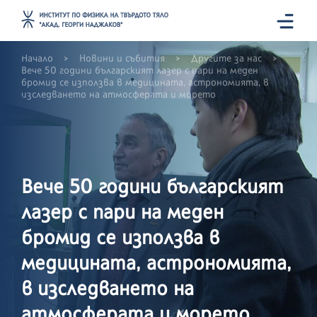
>
>
>
Начало
Новини и събития
Другите за нас
Вече 50 години българският лазер с пари на меден
бромид се използва в медицината, астрономията, в
изследването на атмосферата и морето
Вече 50 години българският
лазер с пари на меден
бромид се използва в
медицината, астрономията,
в изследването на
атмосферата и морето