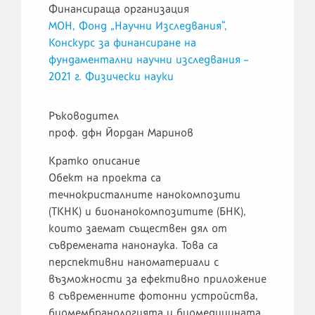
Финансираща организация
МОН, Фонд „Научни Изследвания“,
Конскурс за финансиране на
фундаментални научни изследвания –
2021 г. Физически науки
Ръководител
проф. дфн Йордан Маринов
Кратко описание
Обект на проекта са
течнокристалните нанокомпозити
(ТКНК) и бионанокомпозитите (БНК),
които заемат съществен дял от
съвремената нанонаука. Това са
перспективни наноматериали с
възможности за ефективно приложение
в съвременните фотонни устройства,
биомембранологията и биомедицината.