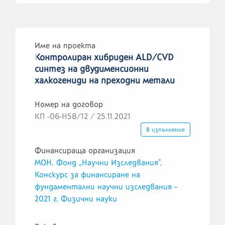
Име на проекта
Контролиран хибриден ALD/CVD
синтез на двудименсионни
халкогениди на преходни метали
Номер на договор
КП -06-Н58/12 / 25.11.2021
В изпълнение
Финансираща организация
МОН, Фонд „Научни Изследвания“,
Конскурс за финансиране на
фундаментални научни изследвания –
2021 г. Физични науки