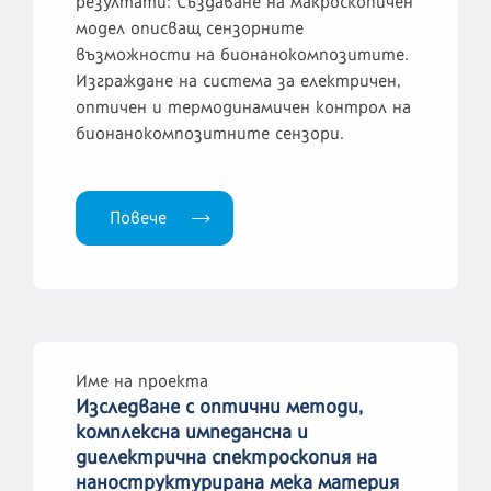
резултати: Създаване на макроскопичен
модел описващ сензорните
възможности на бионанокомпозитите.
Изграждане на система за електричен,
оптичен и термодинамичен контрол на
бионанокомпозитните сензори.
Повече
Име на проекта
Изследване с оптични методи,
комплексна импедансна и
диелектрична спектроскопия на
наноструктурирана мека материя