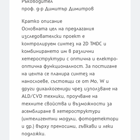
Ръководител
проф. д-р Димитър Димитров
Кратко описание
Основната цел на предлагания
изследователски проект е
контролируем синтез на 2D TMDC и
комбинирането им в различни
хетероструктури с оптична и електро-
оптична функционалност. За постигане
на целта се планира синтез на
нанослоеве, състоящи се от Mo, W и
други дихалкогениди чрез използване на
ALD/CVD техники, проучване на
техните свойства и възможности за
асемблиране в хетероструктури
(интелигентни модули, фотодетектори
и др.) върху преносими, гъвкави и леки
подложки.