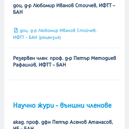
доц. д-р Любомир Иванов Стойчев, ИФТТ –
БАН
доц. д-р Любомир Иванов Стойчев,
ИФТТ – БАН (рецензия)
Резервен член: проф. д-р Петър Методиев
Рафаилов, ИФТТ – БАН
Научно жури - външни членове
акад. проф. дфн Петър Асенов Атанасов,
ИЕ – БАН