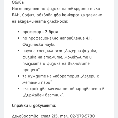
Обява
Институтът по физика на твърдото тяло -
БАН, София, обявява
два конкурса
за заемане
на академичната длъжност:
професор - 2 броя
по професионално направление 4.1.
Физически науки
научна специалност „Лазерна физика,
физика на атомите, молекулите и
плазмата и физика на вълновите
процеси“
за нуждите на лаборатория „Лазери с
метални пари“
със срок два месеца от обнародването в
„Държавен вестник“.
Справки и документи:
Деловодство, стая 215, тел. 02/979-5780